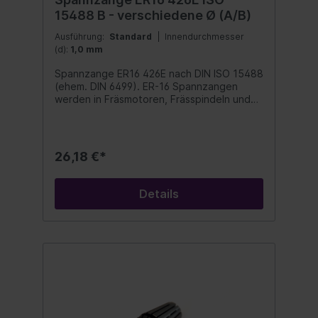
15488 B - verschiedene Ø (A/B)
Ausführung:
Standard
| Innendurchmesser
(d):
1,0 mm
Spannzange ER16 426E nach DIN ISO 15488
(ehem. DIN 6499). ER-16 Spannzangen
werden in Fräsmotoren, Frässpindeln und
HF-Spindeln eingesetzt. Diese
Spannzangen sind für Präzisionsarbeiten
mit engen Toleranzen und hohen
Drehzahlen geeignet. Mit Spannzange
26,18 €*
ER16 erreichen sie lange
Werkzeugstandzeiten und beste
Oberflächengüte. Unsere
Details
Präzisionsspannzangen sind beidseitig
geschlitzt, mit Abzugsnut, gehärtet,
geschliffen, poliert und 100% auf
Rundlaufgenauigkeit geprüft. Form B: 12 bis
16 Schlitze Ausführung: 0,5 mm steigend