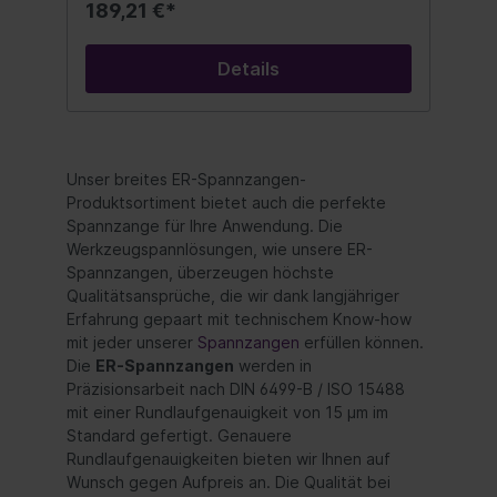
und hohen Drehzahlen geeignet. Mit dieser
189,21 €*
Spannzange ER32 erreichen sie lange
Werkzeugstandzeiten und beste
Oberflächengüte. Diese
Details
Präzisionsspannzangen sind beidseitig
geschlitzt, mit Abzugsnut, gehärtet,
geschliffen, poliert und 100% auf
Rundlaufgenauigkeit geprüft. Doppelkegel
der Spannzange beidseitig geschlitzt, mit
Unser breites ER-Spannzangen-
Abzugsnut, gehärtet und geschliffen. Einen
Spannzangensatz von IDEWA können Sie
Produktsortiment bietet auch die perfekte
auch in anderen Durchmessern wählen.
Spannzange für Ihre Anwendung. Die
Werkzeugspannlösungen, wie unsere ER-
Spannzangen, überzeugen höchste
Qualitätsansprüche, die wir dank langjähriger
Erfahrung gepaart mit technischem Know-how
mit jeder unserer
Spannzangen
erfüllen können.
Die
ER-Spannzangen
werden in
Präzisionsarbeit nach DIN 6499-B / ISO 15488
mit einer Rundlaufgenauigkeit von 15 μm im
Standard gefertigt. Genauere
Rundlaufgenauigkeiten bieten wir Ihnen auf
Wunsch gegen Aufpreis an. Die Qualität bei