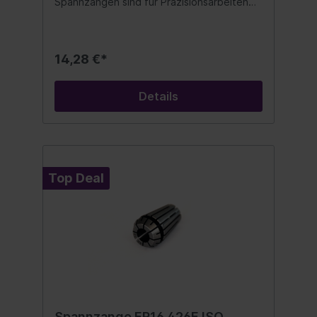
Spannzangen sind für Präzisionsarbeiten
mit engen Toleranzen und hohen
Drehzahlen geeignet. Mit Spannzange ER11
erreichen sie lange Werkzeugstandzeiten
und beste Oberflächengüte. Unsere
14,28 €*
Präzisionsspannzangen sind beidseitig
geschlitzt, mit Abzugsnut, gehärtet,
geschliffen, poliert und 100% auf
Details
Rundlaufgenauigkeit geprüft. Form B: 12 bis
16 Schlitze Ausführung: 0,5 mm steigend
Top Deal
Spannzange ER16 426E ISO