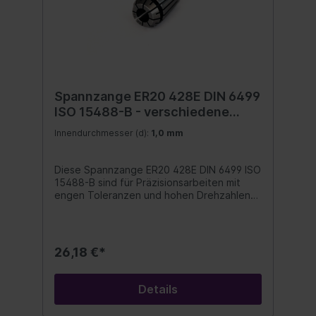
Spannzange ER20 428E DIN 6499
ISO 15488-B - verschiedene
Durchmesser (A/B)
Innendurchmesser (d):
1,0 mm
Diese Spannzange ER20 428E DIN 6499 ISO
15488-B sind für Präzisionsarbeiten mit
engen Toleranzen und hohen Drehzahlen
geeignet. Mit Spannzange ER20 erreichen
sie lange Werkzeugstandzeiten und beste
Oberflächengüte. Diese
Präzisionsspannzangen sind beidseitig
26,18 €*
geschlitzt, mit Abzugsnut, gehärtet,
geschliffen, poliert und 100% auf
Rundlaufgenauigkeit geprüft. Form B: 12 bis
Details
16 Schlitze Ausführung: 0,5 mm steigend