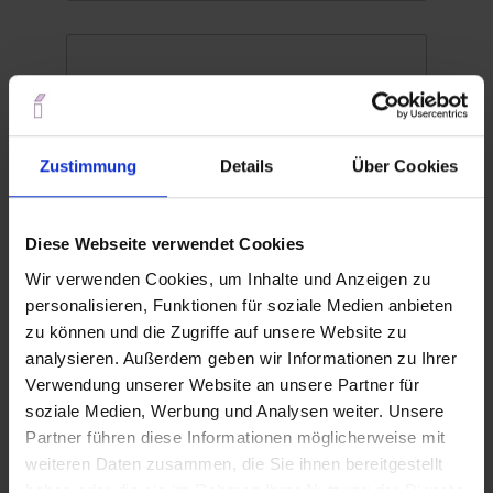
Zustimmung
Details
Über Cookies
Diese Webseite verwendet Cookies
Wir verwenden Cookies, um Inhalte und Anzeigen zu
Spannzange ER32 470E DIN 6499
personalisieren, Funktionen für soziale Medien anbieten
ISO 15488 B - verschiedene
zu können und die Zugriffe auf unsere Website zu
Durchmesser (A/B)
analysieren. Außerdem geben wir Informationen zu Ihrer
Innendurchmesser (d):
2,0 mm
Verwendung unserer Website an unsere Partner für
soziale Medien, Werbung und Analysen weiter. Unsere
Diese Spannzangen ER32 470E nach DIN
6499 ISO 15488-B sind für
Partner führen diese Informationen möglicherweise mit
Präzisionsarbeiten mit engen Toleranzen
weiteren Daten zusammen, die Sie ihnen bereitgestellt
und hohen Drehzahlen geeignet. Mit
haben oder die sie im Rahmen Ihrer Nutzung der Dienste