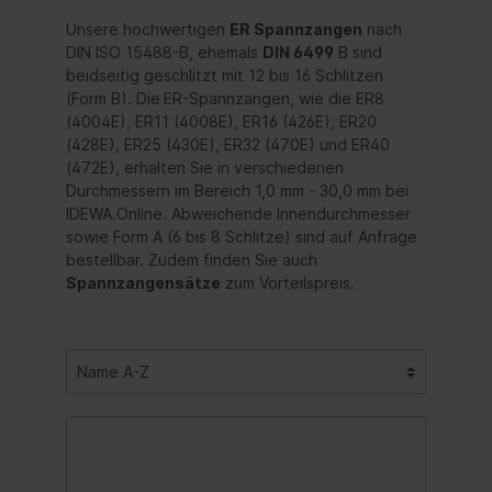
Unsere hochwertigen
ER Spannzangen
nach
DIN ISO 15488-B, ehemals
DIN 6499
B sind
beidseitig geschlitzt mit 12 bis 16 Schlitzen
(Form B). Die
ER-Spannzangen, wie die ER8
(4004E), ER11 (4008E), ER16 (426E), ER20
(428E), ER25 (430E), ER32 (470E) und ER40
(472E), erhalten Sie in verschiedenen
Durchmessern im Bereich 1,0 mm - 30,0 mm bei
IDEWA.Online. Abweichende Innendurchmesser
sowie Form A (6 bis 8 Schlitze) sind auf Anfrage
bestellbar. Zudem finden Sie auch
Spannzangensätze
zum Vorteilspreis.