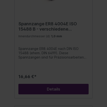
Spannzange ER8 4004E ISO
15488 B - verschiedene
Durchmesser (A/B)
Innendurchmesser (d):
1,0 mm
Spannzange ER8 4004E nach DIN ISO
15488 (ehem. DIN 6499). Diese
Spannzangen sind für Präzisionsarbeiten
mit engen Toleranzen und hohen
Drehzahlen geeignet. Mit Spannzange ER8
erreichen sie lange Werkzeugstandzeiten
und beste Oberflächengüte. Unsere
16,66 €*
Präzisionsspannzangen sind beidseitig
geschlitzt, mit Abzugsnut, gehärtet,
geschliffen, poliert und 100% auf
Details
Rundlaufgenauigkeit geprüft. Form B: 12 bis
16 Schlitze Ausführung: 0,5 mm steigend