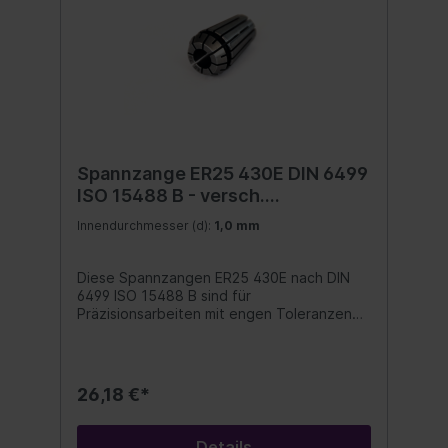
Spannzange ER25 430E DIN 6499
ISO 15488 B - versch.
Durchmesser (A/B)
Innendurchmesser (d):
1,0 mm
Diese Spannzangen ER25 430E nach DIN
6499 ISO 15488 B sind für
Präzisionsarbeiten mit engen Toleranzen
und hohen Drehzahlen geeignet. Mit
Spannzange ER25 erreichen sie lange
Werkzeugstandzeiten und beste
Oberflächengüte. Diese
26,18 €*
Präzisionsspannzangen sind beidseitig
geschlitzt, mit Abzugsnut, gehärtet,
geschliffen, poliert und 100% auf
Details