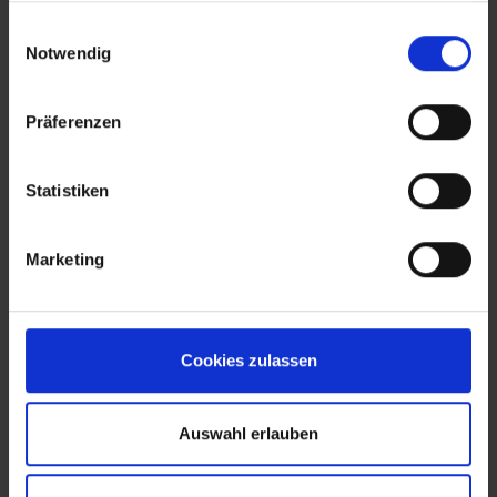
Spannzange ER32 erreichen sie lange
Werkzeugstandzeiten und beste
gesammelt haben.
Einwilligungsauswahl
Oberflächengüte. Diese
28,56 €*
Notwendig
Präzisionsspannzangen sind beidseitig
geschlitzt, mit Abzugsnut, gehärtet,
geschliffen, poliert und 100% auf
Details
Rundlaufgenauigkeit geprüft. Form B: 12 bis
Präferenzen
16 Schlitze Ausführung: 0,5 mm steigend
Statistiken
Marketing
Cookies zulassen
Auswahl erlauben
Spannzange ER40 472E DIN 6499
ISO 15488-B - verschiedene