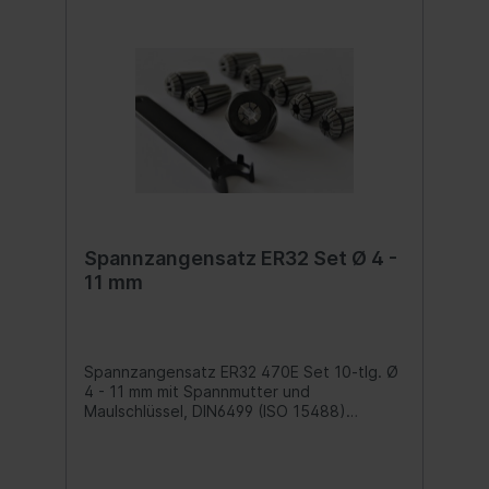
Spannzangensatz ER32 Set Ø 4 -
11 mm
Spannzangensatz ER32 470E Set 10-tlg. Ø
4 - 11 mm mit Spannmutter und
Maulschlüssel, DIN6499 (ISO 15488)
Ausführung: Form B mit 12 bis 16 Schlitzen.
Diese Spannzangen sind für
Präzisionsarbeiten mit engen Toleranzen