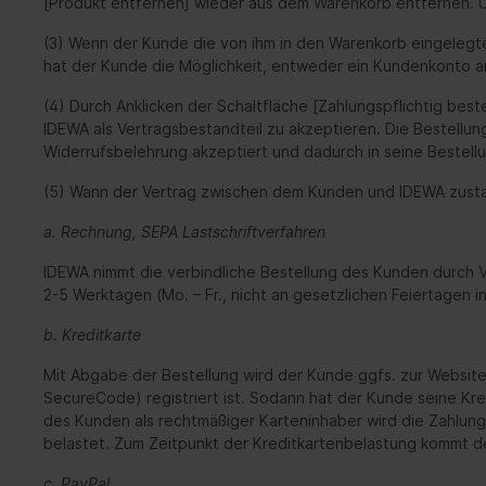
[Produkt entfernen] wieder aus dem Warenkorb entfernen. 
(3) Wenn der Kunde die von ihm in den Warenkorb eingelegte
hat der Kunde die Möglichkeit, entweder ein Kundenkonto a
(4) Durch Anklicken der Schaltfläche [Zahlungspflichtig bes
IDEWA als Vertragsbestandteil zu akzeptieren. Die Bestell
Widerrufsbelehrung akzeptiert und dadurch in seine Bestel
(5) Wann der Vertrag zwischen dem Kunden und IDEWA zusta
a. Rechnung, SEPA Lastschriftverfahren
IDEWA nimmt die verbindliche Bestellung des Kunden durch V
2-5 Werktagen (Mo. – Fr., nicht an gesetzlichen Feiertagen 
b. Kreditkarte
Mit Abgabe der Bestellung wird der Kunde ggfs. zur Website 
SecureCode) registriert ist. Sodann hat der Kunde seine Kr
des Kunden als rechtmäßiger Karteninhaber wird die Zahlung
belastet. Zum Zeitpunkt der Kreditkartenbelastung kommt d
c. PayPal