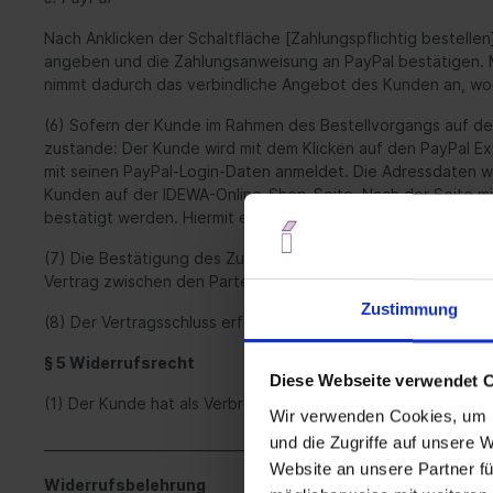
Nach Anklicken der Schaltfläche [Zahlungspflichtig bestelle
angeben und die Zahlungsanweisung an PayPal bestätigen. Mi
nimmt dadurch das verbindliche Angebot des Kunden an, wo
(6) Sofern der Kunde im Rahmen des Bestellvorgangs auf de
zustande:
Der Kunde wird mit dem Klicken auf den PayPal Ex
mit seinen PayPal-Login-Daten anmeldet. Die Adressdaten w
Kunden auf der IDEWA-Online-Shop-Seite. Nach der Seite mit 
bestätigt werden. Hiermit erklärt sich der Kunde auch mit
(7) Die Bestätigung des Zugangs der Bestellung erfolgt un
Vertrag zwischen den Parteien zustande.
Zustimmung
(8) Der Vertragsschluss erfolgt in deutscher Sprache.
§ 5 Widerrufsrecht
Diese Webseite verwendet 
(1) Der Kunde hat als Verbraucher ein 14tägiges Widerrufs
Wir verwenden Cookies, um I
und die Zugriffe auf unsere 
____________________________________________________________________
Website an unsere Partner fü
Widerrufsbelehrung