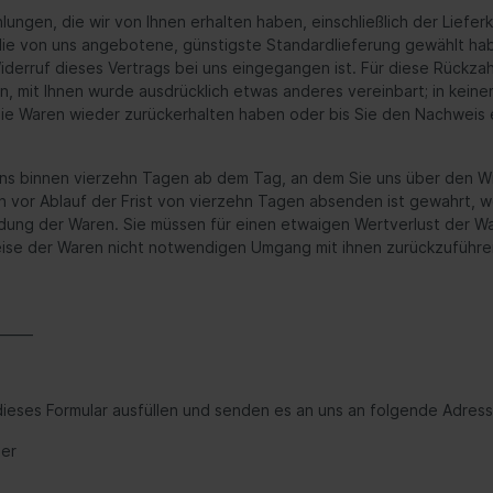
lungen, die wir von Ihnen erhalten haben, einschließlich der Liefe
 die von uns angebotene, günstigste Standardlieferung gewählt h
iderruf dieses Vertrags bei uns eingegangen ist. Für diese Rückza
n, mit Ihnen wurde ausdrücklich etwas anderes vereinbart; in kei
die Waren wieder zurückerhalten haben oder bis Sie den Nachweis 
ens binnen vierzehn Tagen ab dem Tag, an dem Sie uns über den Wi
n vor Ablauf der Frist von vierzehn Tagen absenden ist gewahrt, w
dung der Waren. Sie müssen für einen etwaigen Wertverlust der Wa
ise der Waren nicht notwendigen Umgang mit ihnen zurückzuführen
_____
ieses Formular ausfüllen und senden es an uns an folgende Adress
ler