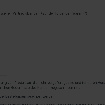
hlossenen Vertrag über den Kauf der folgenden Waren (*) :
_____
erung von Produkten, die nicht vorgefertigt sind und für deren Her
nlichen Bedürfnisse des Kunden zugeschnitten sind
s bei Bestellungen beachtet werden:
wenn es Ihnen möglich ist, in Originalverpackung und mit allen Ver