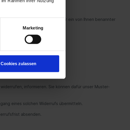
ie im Rahmen Ihrer Nutzung
 Tage ab dem Tag, an dem Sie oder ein von Ihnen benannter
Marketing
Cookies zulassen
u widerrufen, informieren. Sie können dafür unser Muster-
ngang eines solchen Widerrufs übermitteln.
derrufsfrist absenden.