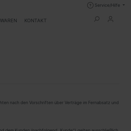
Service/Hilfe
SWAREN
KONTAKT
ör
Reihe 600
Spannzangen Zubehör
ten nach den Vorschriften über Verträge im Fernabsatz und
nd dem Kunden (nachfolgend „Kunde“) gelten ausschließlich