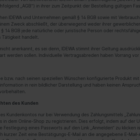
olgend „AGB“) in ihrer zum Zeitpunkt der Bestellung gültigen Fa
ischen IDEWA und Unternehmen gemäß § 14 BGB sowie mit Verbrauc
einem Zweck abschließt, der überwiegend weder ihrer gewerblichen
4 BGB jede natürliche oder juristische Person oder rechtsfähige
 Tätigkeit handelt.
t anerkannt, es sei denn, IDEWA stimmt ihrer Geltung ausdrücklic
t werden sollen. Individuelle Vertragsabreden haben Vorrang vor
te bzw. nach seinen speziellen Wünschen konfigurierte Produkt m
ormation in rein bildlicher Darstellung und haben keinen Anspruch 
vorbehalten.
ichten des Kunden
ines Kundenkontos nur bei Verwendung des Zahlungsmittels „Zahlun
in dem Online-Shop zu registrieren. Dies erfolgt, indem auf der U
 Festlegung eines Passworts auf den Link „Anmelden“ zu klicken i
kurzer Zeit eine Bestätigungs-E-Mail an die angegebene E-Mail-Ad