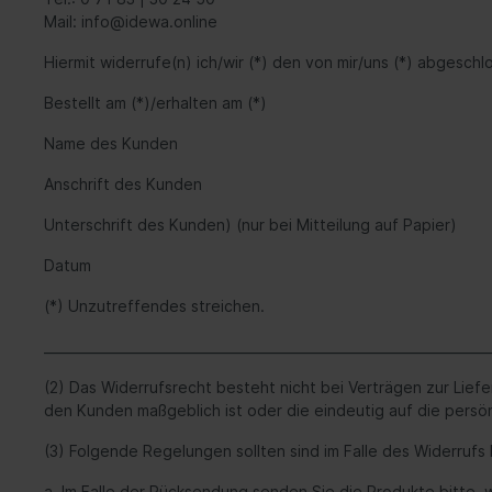
Mail: info@idewa.online
Hiermit widerrufe(n) ich/wir (*) den von mir/uns (*) abgesc
Bestellt am (*)/erhalten am (*)
Name des Kunden
Anschrift des Kunden
Unterschrift des Kunden) (nur bei Mitteilung auf Papier)
Datum
(*) Unzutreffendes streichen.
____________________________________________________________________
(2) Das Widerrufsrecht besteht nicht bei Verträgen zur Lief
den Kunden maßgeblich ist oder die eindeutig auf die persö
(3) Folgende Regelungen sollten sind im Falle des Widerruf
a. Im Falle der Rücksendung senden Sie die Produkte bitte, 