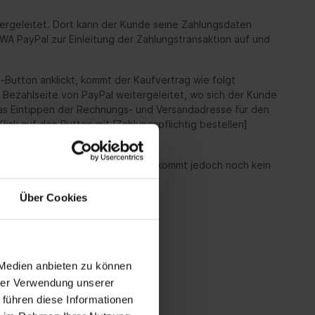
tergeleitet. Dort kann der Kunde seine Zahlungsdaten
WA PayPal zur Einleitung der Zahlungstransaktion auf und
Button anklickt, kommt der Kaufvertrag wie folgt
 Bezahlseite von PayPal weitergeleitet, wo sich der Kunde
as Eintippen der Rechnungs- und Versandadresse für den
ck auf den Button mit [Zahlungspflichtig bestellen]
n Empfangsbestätigung; hierdurch kommt jedoch noch kein
Über Cookies
n auszuüben:
 Medien anbieten zu können
hrer Verwendung unserer
 führen diese Informationen