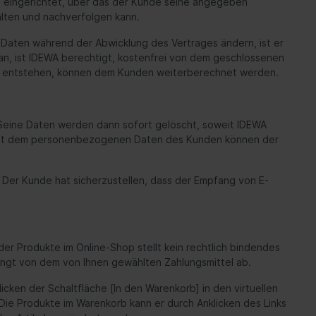
to eingerichtet, über das der Kunde seine angegeben
alten und nachverfolgen kann.
aten während der Abwicklung des Vertrages ändern, ist er
 an, ist IDEWA berechtigt, kostenfrei von dem geschlossenen
abe entstehen, können dem Kunden weiterberechnet werden.
 Seine Daten werden dann sofort gelöscht, soweit IDEWA
ng mit dem personenbezogenen Daten des Kunden können der
 Der Kunde hat sicherzustellen, dass der Empfang von E-
er Produkte im Online-Shop stellt kein rechtlich bindendes
ängt von dem von Ihnen gewählten Zahlungsmittel ab.
cken der Schaltfläche [In den Warenkorb] in den virtuellen
ie Produkte im Warenkorb kann er durch Anklicken des Links