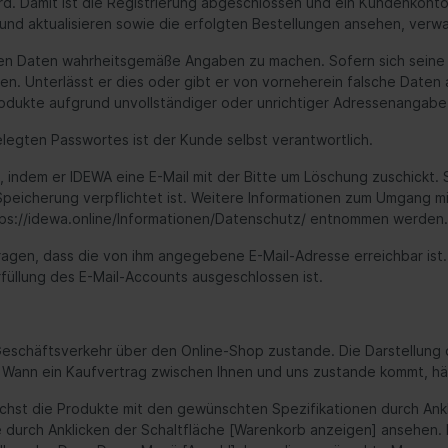
wird. Damit ist die Registrierung abgeschlossen und ein Kundenkon
 und aktualisieren sowie die erfolgten Bestellungen ansehen, verw
en Daten wahrheitsgemäße Angaben zu machen. Sofern sich seine D
en. Unterlässt er dies oder gibt er von vorneherein falsche Daten
 Produkte aufgrund unvollständiger oder unrichtiger Adressenang
legten Passwortes ist der Kunde selbst verantwortlich.
indem er IDEWA eine E-Mail mit der Bitte um Löschung zuschickt.
n Speicherung verpflichtet ist. Weitere Informationen zum Umga
tps://idewa.online/Informationen/Datenschutz/ entnommen werden.
ragen, dass die von ihm angegebene E-Mail-Adresse erreichbar ist.
rfüllung des E-Mail-Accounts ausgeschlossen ist.
Geschäftsverkehr über den Online-Shop zustande. Die Darstellung d
. Wann ein Kaufvertrag zwischen Ihnen und uns zustande kommt, h
hst die Produkte mit den gewünschten Spezifikationen durch Ankli
durch Anklicken der Schaltfläche [Warenkorb anzeigen] ansehen. D