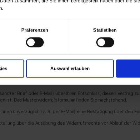
 Daten zusammen, die Sie ihnen bereitgestellt haben oder die s
n.
den diesen Vertrag zu widerrufen. Die Widerrufsfrist beträgt 14
sitz genommen haben bzw. hat.
Präferenzen
Statistiken
ies
Auswahl erlauben
ersandter Brief oder E-Mail) über Ihren Entschluss, diesen Vertrag z
n ist. Das Musterwiderrufsformular finden Sie nachstehend.
hnen unverzüglich (z. B. per E-Mail) eine Bestätigung über den Ei
itteilung über die Ausübung des Widerrufsrechts vor Ablauf der Wi