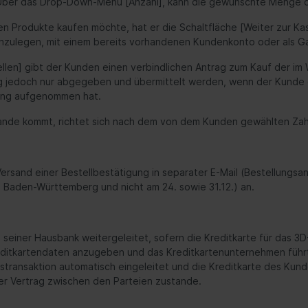
Über das Drop-Down-Menü [Anzahl], kann die gewünschte Menge de
n Produkte kaufen möchte, hat er die Schaltfläche [Weiter zur Kas
nzulegen, mit einem bereits vorhandenen Kundenkonto oder als Ga
tellen] gibt der Kunden einen verbindlichen Antrag zum Kauf der i
ung jedoch nur abgegeben und übermittelt werden, wenn der Kunde
lung aufgenommen hat.
nde kommt, richtet sich nach dem von dem Kunden gewählten Zahl
ersand einer Bestellbestätigung in separater E-Mail (Bestellungs
in Baden-Württemberg und nicht am 24. sowie 31.12.) an.
seiner Hausbank weitergeleitet, sofern die Kreditkarte für das 3D
editkartendaten anzugeben und das Kreditkartenunternehmen führt
stransaktion automatisch eingeleitet und die Kreditkarte des Kun
er Vertrag zwischen den Parteien zustande.