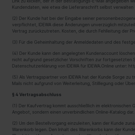
Link zu klicken, der in der Bestätigungs-E-Mail angegeben 
Kundendaten, wie etwa die Lieferanschrift selbst verwalten
(2) Der Kunde hat bei der Eingabe seiner personenbezogen
verpflichtet, IDEWA diese Änderungen unverzüglich mitzuteil
Vertrag zurückzutreten. Kosten, die durch Fehlleitung der
(3) Für die Geheimhaltung der Anmeldedaten und des festge
(4) Der Kunde kann den angelegten Kundenaccount löschen, 
nicht aufgrund gesetzlicher Vorschriften zur fortgesetzte
Datenschutzerklärung von IDEWA für IDEWA.Online unter: ht
(5) Als Vertragspartner von IDEWA hat der Kunde Sorge zu t
Mails nicht aufgrund von Weiterleitung, Stilllegung oder Übe
§ 4 Vertragsabschluss
(1) Der Kaufvertrag kommt ausschließlich im elektronischen 
Angebot, sondern einen unverbindlichen Online-Katalog dar
(2) Um den Bestellvorgang einzuleiten, kann der Kunde zunäc
Warenkorb legen. Den Inhalt des Warenkorbs kann der Kunde 