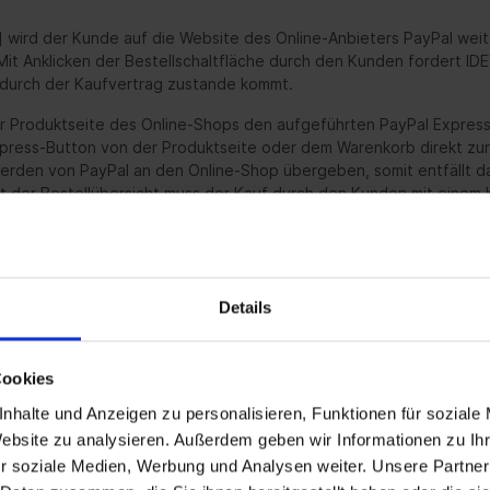
n] wird der Kunde auf die Website des Online-Anbieters PayPal wei
t Anklicken der Bestellschaltfläche durch den Kunden fordert IDE
durch der Kaufvertrag zustande kommt.
r Produktseite des Online-Shops den aufgeführten PayPal Express-
press-Button von der Produktseite oder dem Warenkorb direkt zur
erden von PayPal an den Online-Shop übergeben, somit entfällt d
der Bestellübersicht muss der Kauf durch den Kunden mit einem Kli
 der ergänzenden Geltung der AGB von IDEWA einverstanden.
mittelbar nach dem Absenden der Bestellung mit der automatische
Details
Cookies
recht. Das Widerrufsrecht ist gemäß den nachstehenden Regelunge
nhalte und Anzeigen zu personalisieren, Funktionen für soziale
Website zu analysieren. Außerdem geben wir Informationen zu I
_____
r soziale Medien, Werbung und Analysen weiter. Unsere Partner