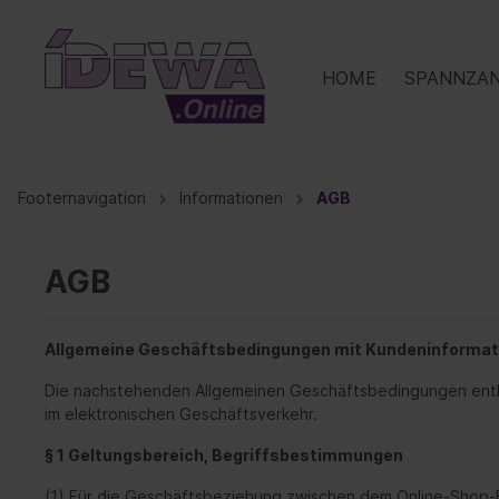
HOME
SPANNZA
Zur Kategorie Spannzangen
Zur Kategorie Schraubstöcke
Zur Kategorie Schwäbische Haushaltswaren
Footernavigation
Informationen
AGB
Reihe 100
Spannbacken
Spätzle-Schwob
Reihe 
Spätzle
AGB
Reihe ER
Ericks
Allgemeine Geschäftsbedingungen mit Kundeninformat
Die nachstehenden Allgemeinen Geschäftsbedingungen enthal
im elektronischen Geschäftsverkehr.
§ 1 Geltungsbereich, Begriffsbestimmungen
(1) Für die Geschäftsbeziehung zwischen dem Online-Shop-