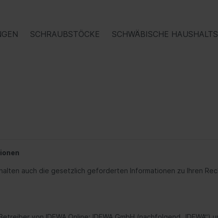
NGEN
SCHRAUBSTÖCKE
SCHWÄBISCHE HAUSHALT
300
-Fix
Reihe 400
Schwäbisches Zubeh
on DK
Fein
ionen
ten auch die gesetzlich geforderten Informationen zu Ihren Rech
Betreiber von IDEWA.Online: IDEWA GmbH (nachfolgend „IDEWA“) u