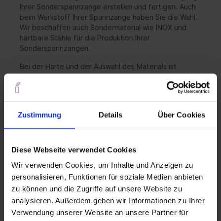
Ihrer Sonderspannzange erstellen und fertigen. Auch
beim Werkstoff Ihrer Spannzange haben Sie die Wahl.
Wir beschaffen auch Sondermaterial wie INOX und
härtbare Stähle für die Produktion Ihrer
Sonderspannzangen.
Bei der Härte und der Auswahl des Materials ist
entscheidend, welche Spannkräfte das Bauteil
aufnehmen kann. Auch bei diesen
Sonderanfertigungen sichern wir Ihnen beste IDEWA-
Qualität. Die
Rundlaufgenauigkeiten von
Zustimmung
Details
Über Cookies
Sonderspannzangen
fertigen wir nach Ihren
Vorgaben. Da wir die Produktion und
Wärmebehandlung im eigenen Haus durchführen,
können wir
auch bei Sonderanfertigungen kürzesten
Diese Webseite verwendet Cookies
Lieferzeiten garantieren. Wir freuen uns auf Ihre
Wir verwenden Cookies, um Inhalte und Anzeigen zu
Anfrage.
personalisieren, Funktionen für soziale Medien anbieten
zu können und die Zugriffe auf unsere Website zu
analysieren. Außerdem geben wir Informationen zu Ihrer
Verwendung unserer Website an unsere Partner für