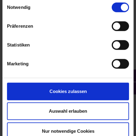
Einwilligungsauswahl
Notwendig
Das Experten Team steht Ihnen gerne
helfend zur Seite!
Präferenzen
07183/3024524
Statistiken
info@idewa.online
Marketing
Kontaktformular
Cookies zulassen
Beschreibung
Auswahl erlauben
Spannzange ER16 426E nach DIN ISO 15488 (ehem. DIN
6499). ER-16 Spannzangen werden in Fräsmotoren,
Frässpindeln und HF-Spind…
Nur notwendige Cookies
Mehr