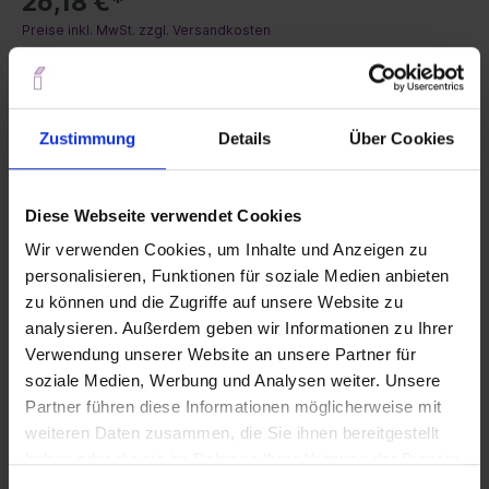
26,18 €*
Preise inkl. MwSt. zzgl. Versandkosten
Geringer Lagerbestand, Lieferzeit 2-5 Tage
Ausführung
Zustimmung
Details
Über Cookies
Standard
Innendurchmesser (d)
Diese Webseite verwendet Cookies
1,0 mm
1,5 mm
2,0 mm
2,5 mm
3,0 mm
Wir verwenden Cookies, um Inhalte und Anzeigen zu
personalisieren, Funktionen für soziale Medien anbieten
4,0 mm
5,0 mm
6,0 mm
7,0 mm
8,0 mm
zu können und die Zugriffe auf unsere Website zu
analysieren. Außerdem geben wir Informationen zu Ihrer
9,0 mm
10,0 mm
Verwendung unserer Website an unsere Partner für
soziale Medien, Werbung und Analysen weiter. Unsere
In den Warenkorb
Partner führen diese Informationen möglicherweise mit
weiteren Daten zusammen, die Sie ihnen bereitgestellt
haben oder die sie im Rahmen Ihrer Nutzung der Dienste
Produktnummer:
426E-0100B
gesammelt haben.