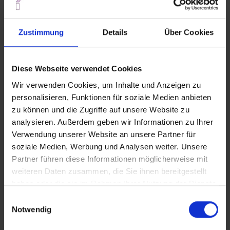
16,66 €*
Preise inkl. MwSt. zzgl. Versandkosten
Zustimmung
Details
Über Cookies
Aktuell nicht auf Lager, Lieferzeit auf Anfrage
Innendurchmesser (d)
Diese Webseite verwendet Cookies
1,0 mm
1,5 mm
2,0 mm
2,5 mm
3,0 mm
Wir verwenden Cookies, um Inhalte und Anzeigen zu
3,5 mm
4,0 mm
4,5 mm
5,0 mm
personalisieren, Funktionen für soziale Medien anbieten
zu können und die Zugriffe auf unsere Website zu
analysieren. Außerdem geben wir Informationen zu Ihrer
In den Warenkorb
Verwendung unserer Website an unsere Partner für
soziale Medien, Werbung und Analysen weiter. Unsere
Produktnummer:
4004E-0100B
Partner führen diese Informationen möglicherweise mit
weiteren Daten zusammen, die Sie ihnen bereitgestellt
haben oder die sie im Rahmen Ihrer Nutzung der Dienste
Das Experten Team steht Ihnen gerne
gesammelt haben.
Einwilligungsauswahl
helfend zur Seite!
Notwendig
07183/3024524